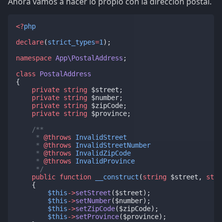
Ahora vamos a hacer lo propio con la dirección postal.
<?
php
declare
(
strict_types
=
1
);
namespace
App\PostalAddress
;
class
PostalAddress
{
private
string
 $street;
private
string
 $number;
private
string
 $zipCode;
private
string
 $province;
/**
     * 
@throws
InvalidStreet
     * 
@throws
InvalidStreetNumber
     * 
@throws
InvalidZipCode
     * 
@throws
InvalidProvince
     */
public
function
__construct
(
string
 $street, 
stri
    {
$this
->
setStreet
($street);
$this
->
setNumber
($number);
$this
->
setZipCode
($zipCode);
$this
->
setProvince
($province);