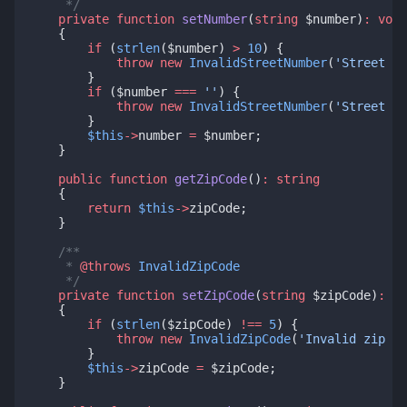
     */
private
function
setNumber
(
string
 $number)
:
void
    {
if
 (
strlen
($number) 
>
10
) {
throw
new
InvalidStreetNumber
(
'Street nu
        }
if
 ($number 
===
''
) {
throw
new
InvalidStreetNumber
(
'Street nu
        }
$this
->
number 
=
 $number;
    }
public
function
getZipCode
()
:
string
    {
return
$this
->
zipCode;
    }
/**
     * 
@throws
InvalidZipCode
     */
private
function
setZipCode
(
string
 $zipCode)
:
vo
    {
if
 (
strlen
($zipCode) 
!==
5
) {
throw
new
InvalidZipCode
(
'Invalid zip co
        }
$this
->
zipCode 
=
 $zipCode;
    }