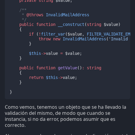
private
string
 $value;
/**
     * 
@throws
InvalidMailAddress
     */
public
function
__construct
(
string
 $value)
    {
if
 (
!
filter_var
($value, 
FILTER_VALIDATE_EMAI
throw
new
InvalidMailAddress
(
'Invalid e-
        }
$this
->
value 
=
 $value;
    }
public
function
getValue
()
:
string
    {
return
$this
->
value;
    }
}
Como vemos, tenemos un objeto que se ha llevado la
validación del mismo, de modo que cuando se
instancia, si no da error, podemos asumir que es
correcto.