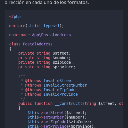
dirección en cada uno de los formatos.
<?
php
declare
(
strict_types
=
1
);
namespace
App\PostalAddress
;
class
PostalAddress
{
private
string
 $street;
private
string
 $number;
private
string
 $zipCode;
private
string
 $province;
/**
     * 
@throws
InvalidStreet
     * 
@throws
InvalidStreetNumber
     * 
@throws
InvalidZipCode
     * 
@throws
InvalidProvince
     */
public
function
__construct
(
string
 $street, 
stri
    {
$this
->
setStreet
($street);
$this
->
setNumber
($number);
$this
->
setZipCode
($zipCode);
$this
->
setProvince
($province);