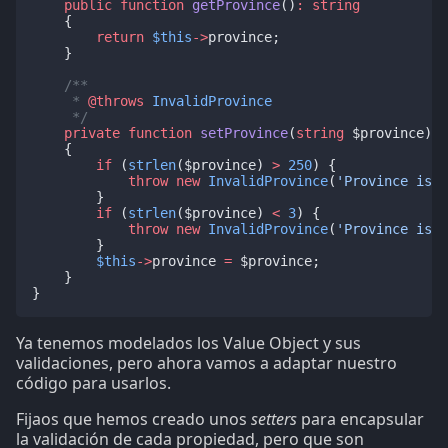
public
function
getProvince
()
:
string
    {
return
$this
->
province;
    }
/**
     * 
@throws
InvalidProvince
     */
private
function
setProvince
(
string
 $province)
:
    {
if
 (
strlen
($province) 
>
250
) {
throw
new
InvalidProvince
(
'Province is t
        }
if
 (
strlen
($province) 
<
3
) {
throw
new
InvalidProvince
(
'Province is t
        }
$this
->
province 
=
 $province;
    }
}
Ya tenemos modelados los Value Object y sus
validaciones, pero ahora vamos a adaptar nuestro
código para usarlos.
Fijaos que hemos creado unos
setters
para encapsular
la validación de cada propiedad, pero que son