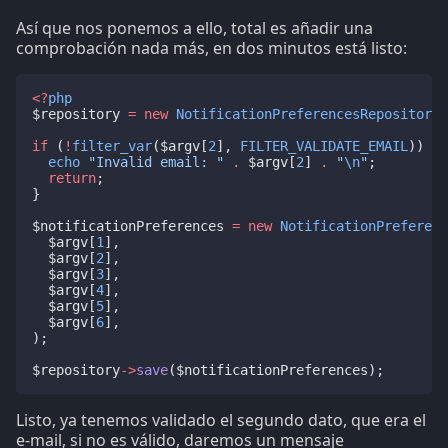
Así que nos ponemos a ello, total es añadir una
comprobación nada más, en dos minutos está listo:
<?
php
$repository 
=
new
NotificationPreferencesRepository
(
if
 (
!
filter_var
($argv[
2
], 
FILTER_VALIDATE_EMAIL
)) {
echo
"Invalid email: "
.
 $argv[
2
] 
.
"
\n
"
;
return
;
}
$notificationPreferences 
=
new
NotificationPreferenc
  $argv[
1
],
  $argv[
2
],
  $argv[
3
],
  $argv[
4
],
  $argv[
5
],
  $argv[
6
],
);
$repository
->
save
($notificationPreferences);
Listo, ya tenemos validado el segundo dato, que era el
e-mail, si no es válido, daremos un mensaje