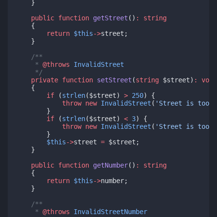
    }
public
function
getStreet
()
:
string
    {
return
$this
->
street;
    }
/**
     * 
@throws
InvalidStreet
     */
private
function
setStreet
(
string
 $street)
:
void
    {
if
 (
strlen
($street) 
>
250
) {
throw
new
InvalidStreet
(
'Street is too l
        }
if
 (
strlen
($street) 
<
3
) {
throw
new
InvalidStreet
(
'Street is too s
        }
$this
->
street 
=
 $street;
    }
public
function
getNumber
()
:
string
    {
return
$this
->
number;
    }
/**
     * 
@throws
InvalidStreetNumber