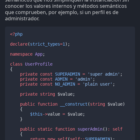
conocer los valores internos y métodos semánticos
que comprueben, por ejemplo, si un perfil es de
administrador.
<?
php
declare
(
strict_types
=
1
);
namespace
App
;
class
UserProfile
{
private
const
SUPERADMIN
=
'super admin'
;
private
const
ADMIN
=
'admin'
;
private
const
NO_ADMIN
=
'plain user'
;
private
string
 $value;
public
function
__construct
(
string
 $value)
    {
$this
->
value 
=
 $value;
    }
public
static
function
superAdmin
()
:
self
    {
return
new
self
(
self::
SUPERADMIN
);