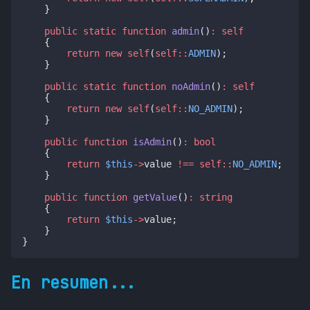
    }
public
static
function
admin
()
:
self
    {
return
new
self
(
self::
ADMIN
);
    }
public
static
function
noAdmin
()
:
self
    {
return
new
self
(
self::
NO_ADMIN
);
    }
public
function
isAdmin
()
:
bool
    {
return
$this
->
value 
!==
self::
NO_ADMIN
;
    }
public
function
getValue
()
:
string
    {
return
$this
->
value;
    }
}
En resumen...