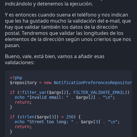
indicándolo y detenemos la ejecución.
Y es entonces cuando suena el teléfono y nos indican
que les ha gustado mucho la validación del e-mail, que
hay que validar también los datos de la dirección
postal. Tendremos que validar las longitudes de los
elementos de la dirección según unos crierios que nos
pasan.
Bueno, vale, está bien, vamos a añadir esas
validaciones:
<?
php
$repository 
=
new
NotificationPreferencesRepository
(
if
 (
!
filter_var
($argv[
2
], 
FILTER_VALIDATE_EMAIL
)) {
echo
"Invalid email: "
.
 $argv[
2
] 
.
"
\n
"
;
return
;
}
if
 (
strlen
($argv[
3
]) 
>
250
) {
echo
"Street too long: "
.
 $argv[
3
] 
.
"
\n
"
;
return
;
}