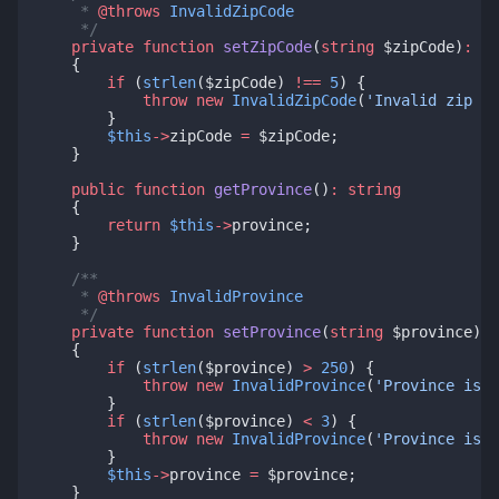
     * 
@throws
InvalidZipCode
     */
private
function
setZipCode
(
string
 $zipCode)
:
vo
    {
if
 (
strlen
($zipCode) 
!==
5
) {
throw
new
InvalidZipCode
(
'Invalid zip co
        }
$this
->
zipCode 
=
 $zipCode;
    }
public
function
getProvince
()
:
string
    {
return
$this
->
province;
    }
/**
     * 
@throws
InvalidProvince
     */
private
function
setProvince
(
string
 $province)
:
    {
if
 (
strlen
($province) 
>
250
) {
throw
new
InvalidProvince
(
'Province is t
        }
if
 (
strlen
($province) 
<
3
) {
throw
new
InvalidProvince
(
'Province is t
        }
$this
->
province 
=
 $province;
    }