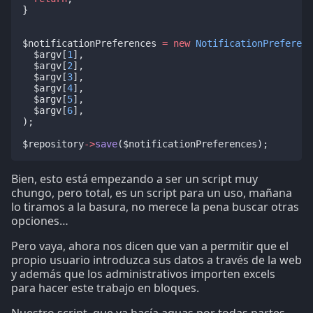
}
$notificationPreferences 
=
new
NotificationPreferenc
  $argv[
1
],
  $argv[
2
],
  $argv[
3
],
  $argv[
4
],
  $argv[
5
],
  $argv[
6
],
);
$repository
->
save
($notificationPreferences);
Bien, esto está empezando a ser un script muy
chungo, pero total, es un script para un uso, mañana
lo tiramos a la basura, no merece la pena buscar otras
opciones…
Pero vaya, ahora nos dicen que van a permitir que el
propio usuario introduzca sus datos a través de la web
y además que los administrativos importen excels
para hacer este trabajo en bloques.