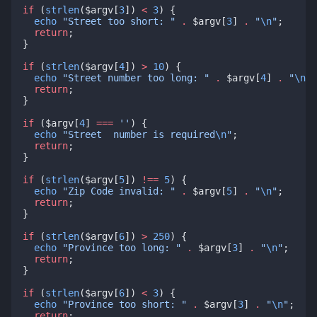
if
 (
strlen
($argv[
3
]) 
<
3
) {
echo
"Street too short: "
.
 $argv[
3
] 
.
"
\n
"
;
return
;
}
if
 (
strlen
($argv[
4
]) 
>
10
) {
echo
"Street number too long: "
.
 $argv[
4
] 
.
"
\n
"
;
return
;
}
if
 ($argv[
4
] 
===
''
) {
echo
"Street  number is required
\n
"
;
return
;
}
if
 (
strlen
($argv[
5
]) 
!==
5
) {
echo
"Zip Code invalid: "
.
 $argv[
5
] 
.
"
\n
"
;
return
;
}
if
 (
strlen
($argv[
6
]) 
>
250
) {
echo
"Province too long: "
.
 $argv[
3
] 
.
"
\n
"
;
return
;
}
if
 (
strlen
($argv[
6
]) 
<
3
) {
echo
"Province too short: "
.
 $argv[
3
] 
.
"
\n
"
;
return
;