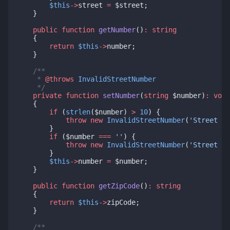
$this
->
street 
=
 $street;
    }
public
function
getNumber
()
:
string
    {
return
$this
->
number;
    }
/**
     * 
@throws
InvalidStreetNumber
     */
private
function
setNumber
(
string
 $number)
:
void
    {
if
 (
strlen
($number) 
>
10
) {
throw
new
InvalidStreetNumber
(
'Street nu
        }
if
 ($number 
===
''
) {
throw
new
InvalidStreetNumber
(
'Street nu
        }
$this
->
number 
=
 $number;
    }
public
function
getZipCode
()
:
string
    {
return
$this
->
zipCode;
    }
/**