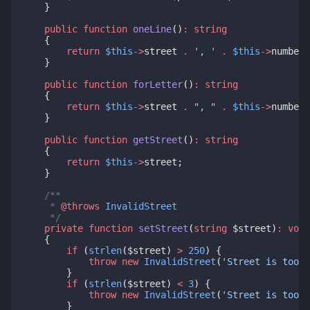
    }
public
function
oneLine
()
:
string
    {
return
$this
->
street 
.
', '
.
$this
->
number 
    }
public
function
forLetter
()
:
string
    {
return
$this
->
street 
.
", "
.
$this
->
number 
    }
public
function
getStreet
()
:
string
    {
return
$this
->
street;
    }
/**
     * 
@throws
InvalidStreet
     */
private
function
setStreet
(
string
 $street)
:
void
    {
if
 (
strlen
($street) 
>
250
) {
throw
new
InvalidStreet
(
'Street is too l
        }
if
 (
strlen
($street) 
<
3
) {
throw
new
InvalidStreet
(
'Street is too s
        }