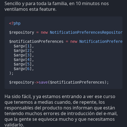
Sencillo y para toda la familia, en 10 minutos nos
ventilamos esta feature.
<?
php
$repository 
=
new
NotificationPreferencesRepository
(
$notificationPreferences 
=
new
NotificationPreferenc
  $argv[
1
],
  $argv[
2
],
  $argv[
3
],
  $argv[
4
],
  $argv[
5
],
  $argv[
6
],
);
$repository
->
save
($notificationPreferences);
Ha sido fácil, y ya estamos entrando a ver ese curso
que tenemos a medias cuando, de repente, los
responsables del producto nos informan que están
teniendo muchos errores de introducción del e-mail,
que la gente se equivoca mucho y que necesitamos
validarlo.