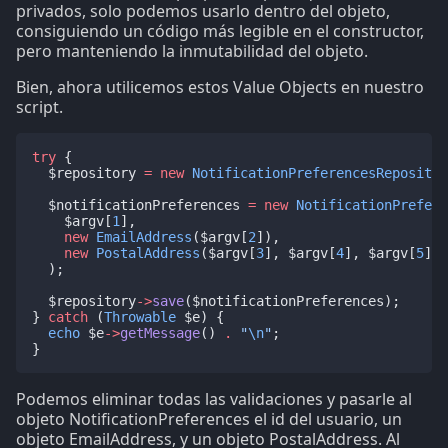
privados, solo podemos usarlo dentro del objeto,
consiguiendo un código más legible en el constructor,
pero manteniendo la inmutabilidad del objeto.
Bien, ahora utilicemos estos Value Objects en nuestro
script.
try
 {
  $repository 
=
new
NotificationPreferencesRepositor
  $notificationPreferences 
=
new
NotificationPrefere
    $argv[
1
],
new
EmailAddress
($argv[
2
]),
new
PostalAddress
($argv[
3
], $argv[
4
], $argv[
5
], 
  );
  $repository
->
save
($notificationPreferences);
} 
catch
 (
Throwable
 $e) {
echo
 $e
->
getMessage
() 
.
"
\n
"
;
}
Podemos eliminar todas las validaciones y pasarle al
objeto NotificationPreferences el id del usuario, un
objeto EmailAddress, y un objeto PostalAddress. Al